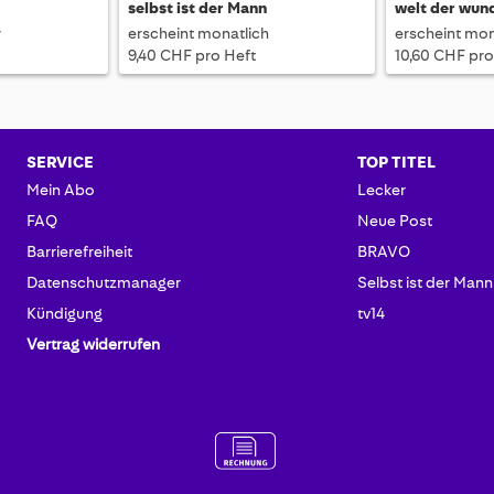
selbst ist der Mann
welt der wun
r
erscheint monatlich
erscheint mon
9,40 CHF pro Heft
10,60 CHF pro
SERVICE
TOP TITEL
Mein Abo
Lecker
FAQ
Neue Post
Barrierefreiheit
BRAVO
Datenschutzmanager
Selbst ist der Mann
Kündigung
tv14
Vertrag widerrufen