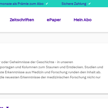
smonate als Prämie zum Abo
Sichere Zahlung
Zeitschriften
ePaper
Mein Abo
oder Geheimnisse der Geschichte - in unseren
eportagen und Kolumnen zum Staunen und Entdecken. Studien und
ste Erkenntnisse aus Medizin und Forschung runden den Inhalt ab.
die neuesten Erkenntnisse der medizinischen Forschung nicht nur
se