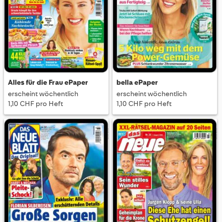
Laptop lesen sondern ohne Probleme auch auf Ihrem
Smartphone oder Tablet. Sie können sich entweder ganz
bequem das ePaper
herunterladen oder einfach online lesen
.
Alles für die Frau ePaper
bella ePaper
erscheint wöchentlich
erscheint wöchentlich
1,10 CHF pro Heft
1,10 CHF pro Heft