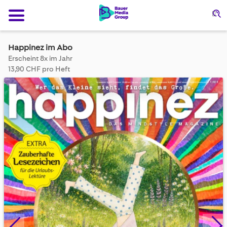
Su
Happinez im Abo
Erscheint 8x im Jahr
13,90 CHF pro Heft
Skip
to
the
end
of
the
images
gallery