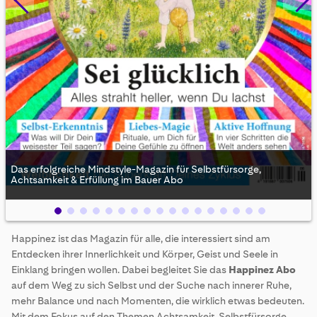
Das erfolgreiche Mindstyle-Magazin für Selbstfürsorge,
Achtsamkeit & Erfüllung im Bauer Abo
Skip
Happinez ist das Magazin für alle, die interessiert sind am
to
Entdecken ihrer Innerlichkeit und Körper, Geist und Seele in
the
beginning
Einklang bringen wollen. Dabei begleitet Sie das
Happinez Abo
of
auf dem Weg zu sich Selbst und der Suche nach innerer Ruhe,
the
mehr Balance und nach Momenten, die wirklich etwas bedeuten.
images
Mit dem Fokus auf den Themen Achtsamkeit, Selbstfürsorge,