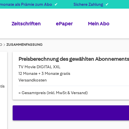
smonate als Prämie zum Abo
Sichere Zahlung
Zeitschriften
ePaper
Mein Abo
BO
ZUSAMMENFASSUNG
Preisberechnung des gewählten Abonnement
TV Movie DIGITAL XXL
12 Monate + 3 Monate gratis
Versandkosten
tis
= Gesamtpreis (inkl. MwSt & Versand)