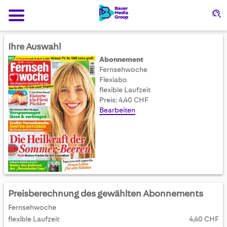
Su
Ihre Auswahl
Abonnement
Fernsehwoche
Flexiabo
flexible Laufzeit
Preis: 4,40 CHF
Bearbeiten
Preisberechnung des gewählten Abonnements
Fernsehwoche
flexible Laufzeit
4,40 CHF