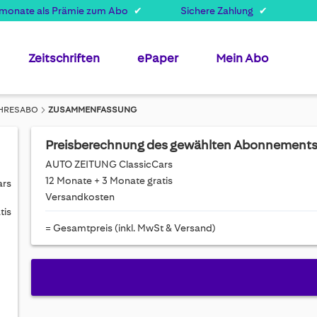
smonate als Prämie zum Abo
Sichere Zahlung
Zeitschriften
ePaper
Mein Abo
AHRESABO
ZUSAMMENFASSUNG
Preisberechnung des gewählten Abonnement
AUTO ZEITUNG ClassicCars
12 Monate + 3 Monate gratis
ars
Versandkosten
tis
= Gesamtpreis (inkl. MwSt & Versand)