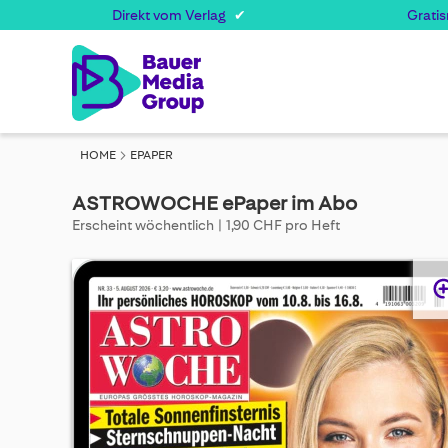
Direkt vom Verlag
Grati
HOME
EPAPER
ASTROWOCHE ePaper im Abo
Erscheint wöchentlich
1,90 CHF pro Heft
Skip
to
the
end
of
the
images
gallery