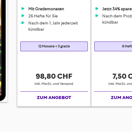
Mit Gratismonaten
Jetzt 34% spare
26 Hefte für Sie
Nach dem Prob
kündbar
Nach dem 1. Jahr jederzeit
kündbar
12 Monate + 3 gratis
6 Hef
98,80 CHF
7,50 
inkl. MwSt. und Versand
inkl. MwSt. u
ZUM ANGEBOT
ZUM AN