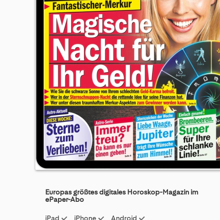
Skip
to
Europas größtes digitales Horoskop-Magazin im
the
ePaper-Abo
beginning
of
iPad
iPhone
Android