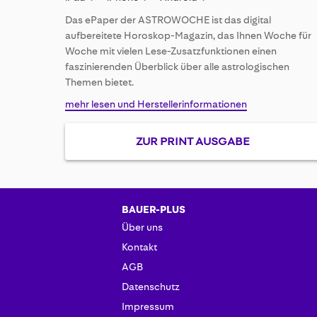
the
images
Das ePaper der ASTROWOCHE ist das digital
gallery
aufbereitete Horoskop-Magazin, das Ihnen Woche für
Woche mit vielen Lese-Zusatzfunktionen einen
faszinierenden Überblick über alle astrologischen
Themen bietet.
mehr lesen und Herstellerinformationen
ZUR PRINT AUSGABE
BAUER-PLUS
Über uns
Kontakt
AGB
Datenschutz
Impressum