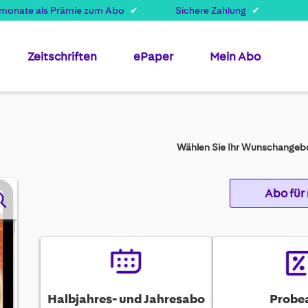
smonate als Prämie zum Abo
Sichere Zahlung
Zeitschriften
ePaper
Mein Abo
Wählen Sie Ihr Wunschangebo
Abo für
Halbjahres- und Jahresabo
Probe