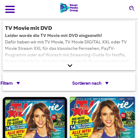
Su
TV Movie mit DVD
Leider wurde die TV Movie mit DVD eingestellt!
Dafür haben wir
mit TV Movie, TV Movie DIGITAL XXL oder TV
Movie Stream XXL für das klassische Fernsehen, PayTV-
Programm oder auf Wunsch mit Streaming-Guide für Netflix,
Prime Video & Co. für jeden die passende Programmzeitschrift
dabei!
Filtern
Sortieren nach